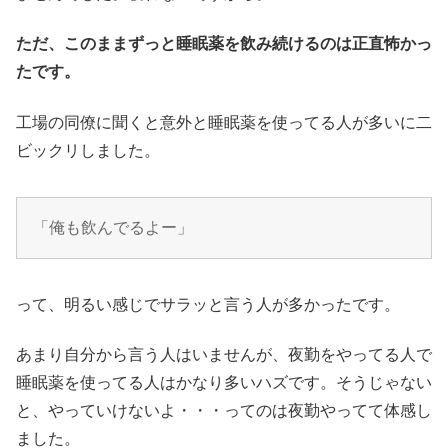
ただ、このままずっと睡眠薬を飲み続けるのは正直怖かっ
たです。
工場の同僚に聞くと意外と睡眠薬を使ってる人が多いに二
ビックリしました。
「俺も飲んでるよー」
って、明るい感じでサラッと言う人が多かったです。
あまり自分から言う人はいませんが、夜勤をやってる人で
睡眠薬を使ってる人はかなり多いハズです。そうじゃない
と、やっていけないよ・・・ってのは夜勤やってて体感し
ました。