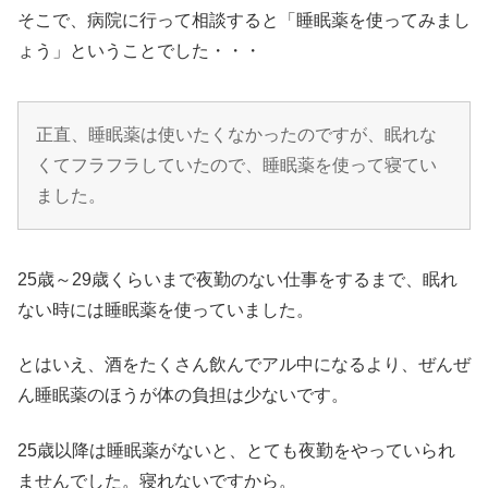
そこで、病院に行って相談すると「睡眠薬を使ってみまし
ょう」ということでした・・・
正直、睡眠薬は使いたくなかったのですが、眠れな
くてフラフラしていたので、睡眠薬を使って寝てい
ました。
25歳～29歳くらいまで夜勤のない仕事をするまで、眠れ
ない時には睡眠薬を使っていました。
とはいえ、酒をたくさん飲んでアル中になるより、ぜんぜ
ん睡眠薬のほうが体の負担は少ないです。
25歳以降は睡眠薬がないと、とても夜勤をやっていられ
ませんでした。寝れないですから。