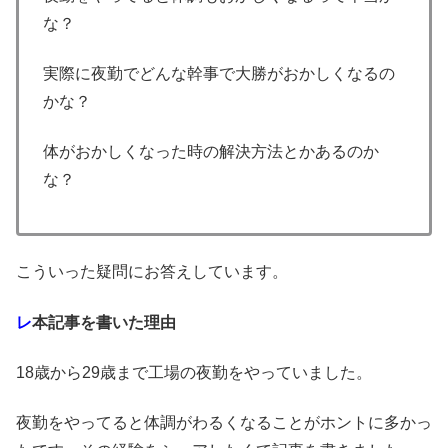
な？
実際に夜勤でどんな幹事で大勝がおかしくなるの
かな？
体がおかしくなった時の解決方法とかあるのか
な？
こういった疑問にお答えしています。
レ
本記事を書いた理由
18歳から29歳まで工場の夜勤をやっていました。
夜勤をやってると体調がわるくなることがホントに多かっ