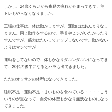
しかし、24歳くらいから夜勤の疲れがたまってきて、筋
トレもやらなくなりました。
工場の仕事は、体は動かしますが、運動にはあんまりなし
ません。同じ動作をするので、手首やヒジがいたかったり
すんですが、筋力はたいしてアップしないです。動かない
よりはマシですが・・・
運動をしてないので、体もかなりダルンダルンになってき
て、20代の後半になるとハラも出てきました。
ただのオッサンの体型になってきました。
睡眠不足・運動不足・甘いものを食べている・・・・こう
いうのが重なって、自分の体型もかなり無残なものになっ
てきました。