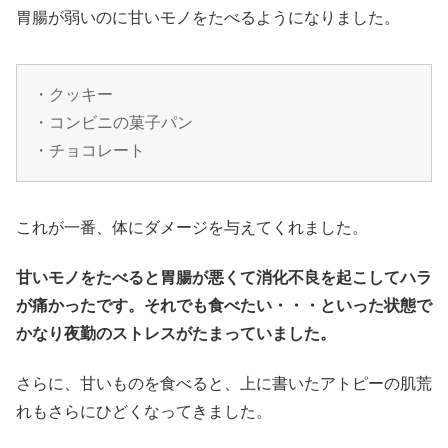
胃腸が弱いのに甘いモノをたべるようになりました。
・クッキー
・コンビニの菓子パン
・チョコレート
これが一番、体にダメージを与えてくれました。
甘いモノをたべると胃腸が悪くて消化不良を起こしてハラ
が痛かったです。それでも食べたい・・・といった状態で
かなり夜勤のストレスがたまっていました。
さらに、甘いものを食べると、上に書いたアトピーの肌荒
れもさらにひどくなってきました。