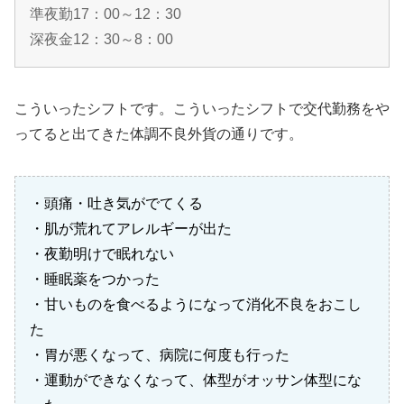
準夜勤17：00～12：30
深夜金12：30～8：00
こういったシフトです。こういったシフトで交代勤務をや
ってると出てきた体調不良外貨の通りです。
・頭痛・吐き気がでてくる
・肌が荒れてアレルギーが出た
・夜勤明けで眠れない
・睡眠薬をつかった
・甘いものを食べるようになって消化不良をおこし
た
・胃が悪くなって、病院に何度も行った
・運動ができなくなって、体型がオッサン体型にな