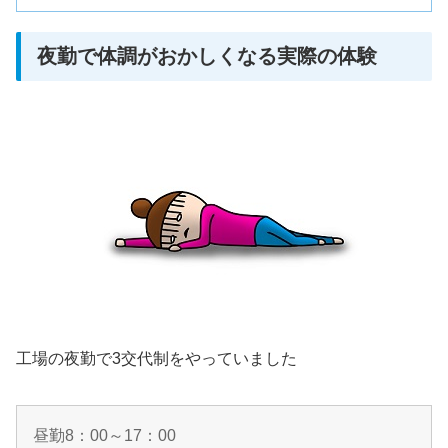
夜勤で体調がおかしくなる実際の体験
工場の夜勤で3交代制をやっていました
昼勤8：00～17：00