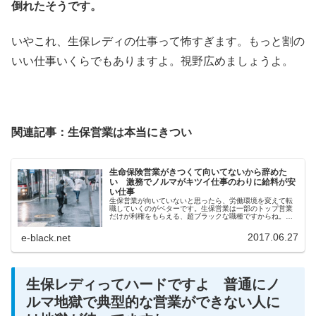
倒れたそうです。
いやこれ、生保レディの仕事って怖すぎます。もっと割の
いい仕事いくらでもありますよ。視野広めましょうよ。
関連記事：生保営業は本当にきつい
生命保険営業がきつくて向いてないから辞めた
い 激務でノルマがキツイ仕事のわりに給料が安
い仕事
生保営業が向いていないと思ったら、労働環境を変えて転
職していくのがベターです。生保営業は一部のトップ営業
だけが利権をもらえる、超ブラックな職種ですからね。も
っと楽で給料がまともな職業はいくらでもあります。外資
系企業や製造業の仕事などいい私語をはほかにいくらでも
2017.06.27
e-black.net
あります。
生保レディってハードですよ 普通にノ
ルマ地獄で典型的な営業ができない人に