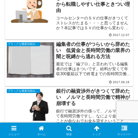
から転職しやすい仕事ときつい理
由
コールセンターのＳＶの仕事がきつくて
ストレスがたまる・・・と思ってません
か？本記事ではＳＶの仕事から変わりや
すい仕事・ＳＶの仕事がきつい理由を説
2017.12.07
明しています。ＳＶの仕事を辞めたいと
思ってる方はごらんください。
編集者の仕事がつらいから辞めた
ブラックな職業別脱出・転職
い 低賃金と長時間労働の業界の
闇と呪縛から逃れる方法
最近では「編プロ」と言われている編集
者の仕事はきついです。給料が安くて年
収300蔓延以下で終電までの長時間労働。
占めｋ利を守らない作家のお守り。時代
2017.09.19
遅れになる雑誌媒体。こういった呪縛か
ら逃げるためには自分の労働環境を変え
銀行の融資渉外がきつくて辞めた
ブラックな職業別脱出・転職
ていく必要があります。
い ノルマと長時間労働で精神が
崩壊する
銀行で融資渉外の係って、ノルマも高く
て長時間労働ですし、なにより金を貸す
ことが命なおでお金を貸すということは
人の人生にかかわるためストレスがハン
2017.07.03
パないです。でもノルマのために無理に
メニュー
ホーム
検索
トップ
サイドバー
金を貸して、焦げ付いて回収を督促して
ダクト工の仕事がきつい理由と儲
ブラックな職業別脱出・転職