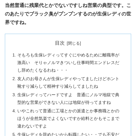
当然普通に残業代とかでないですしね営業の典型です。こ
のあたりでブラック臭がプンプンするのが生保レディの世
界ですね。
目次
そもろも生保レディってすぐにやめるために離職率が
激高い そりゃノルマきついし仕事時間エンドレスだ
し辞めたくなるわね・・・
友人のお母さんが生保レディやってましたけどホント
靴すり減らして精神すり減らしてましたね
生保レディってハードですよ 普通にノルマ地獄で典
型的な営業ができない人には地獄が待ってますね
いやこれって普通に工場とかの派遣とか事務職とかの
ほうが全然気楽でよくないですか給料とかもそこまで
違わないですよ
生保レディを辞めたいから転職したい・・でも不安だ