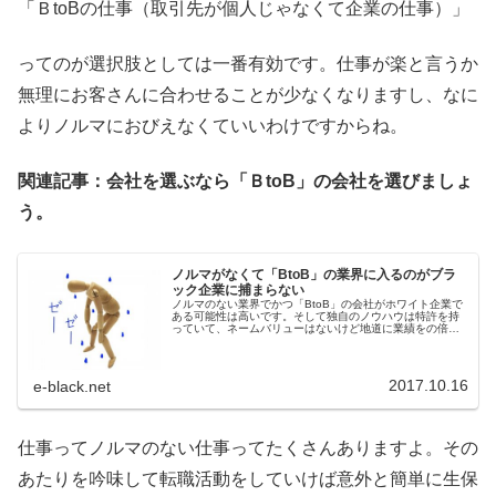
「ＢtoBの仕事（取引先が個人じゃなくて企業の仕事）」
ってのが選択肢としては一番有効です。仕事が楽と言うか
無理にお客さんに合わせることが少なくなりますし、なに
よりノルマにおびえなくていいわけですからね。
関連記事：会社を選ぶなら「ＢtoB」の会社を選びましょ
う。
ノルマがなくて「BtoB」の業界に入るのがブラ
ック企業に捕まらない
ノルマのない業界でかつ「BtoB」の会社がホワイト企業で
ある可能性は高いです。そして独自のノウハウは特許を持
っていて、ネームバリューはないけど地道に業績をの倍し
ている会社というのがホワイト企業の特徴です。ブラック
な会社に捕まらないためにもこういったポイントを押さえ
て会社選びをするべきです。
2017.10.16
e-black.net
仕事ってノルマのない仕事ってたくさんありますよ。その
あたりを吟味して転職活動をしていけば意外と簡単に生保