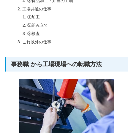
③食品加工・弁当の工場
工場共通の仕事
①加工
②組み立て
③検査
これ以外の仕事
事務職 から工場現場への転職方法