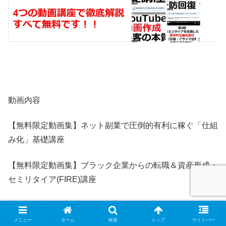
動画内容
【無料限定動画集】ネット副業で圧倒的有利に稼ぐ「仕組
み化」基礎講座
【無料限定動画集】ブラック企業からの転職＆資産形成・
セミリタイア(FIRE)講座
【無料限定動画】【YouTube】1か月で登録人数1000人増
やした動画作成方法i
メニュー
ホーム
検索
トップ
サイドバー