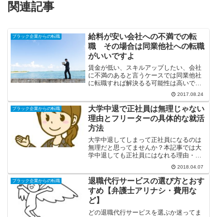
関連記事
給料が安い会社への不満での転
ブラック企業からの転職
職 その場合は同業他社への転職
がいいですよ
賃金が低い、スキルアップしたい、会社
に不満のあると言うケースでは同業他社
に転職すれば解決るる可能性は高いで
す。面接のときにはそういった不満をう
2017.08.24
まくプラスの内容にして志望動機にすれ
ばＯＫです。同業他社への転職は今でも
大学中退で正社員は無理じゃない
ブラック企業からの転職
常識となっているので労働環境を見直し
理由とフリーターの具体的な就活
てみましょうね。
方法
大学中退してしまって正社員になるのは
無理だと思ってませんか？本記事では大
学中退しても正社員にはなれる理由・正
社員への就活のポイントを説明していま
2018.04.07
す。大学を中退したけど正社員になりた
い人は必見です。
退職代行サービスの選び方とおす
ブラック企業からの転職
すめ【弁護士アリナシ・費用な
ど】
どの退職代行サービスを選ぶか迷ってま