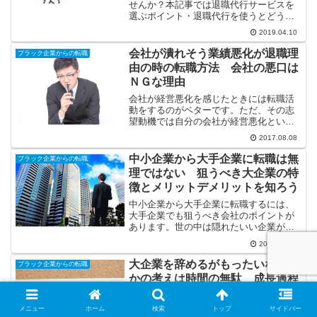
せんか？本記事では退職代行サービスを
選ぶポイント・退職代行を使うとどうな
るかをご紹介しています。会社を今すぐ
2019.04.10
辞めたいと思っている方は必見です。
会社が潰れそう業績悪化が退職理
ブラック企業からの転職
由の時の転職方法 会社の悪口は
ＮＧな理由
会社が経営悪化を感じたときには転職活
動をするのがベターです。ただ、その志
望動機では自分の会社が経営悪化という
ことを表に出すのはあまりよくありませ
2017.08.08
ん。会社の悪口的なことと取られてしま
うからです。そういう場合の志望動機を
中小企業から大手企業に転職は無
ブラック企業からの転職
そうやって作っていくかにはコツがあり
理ではない 狙うべき大企業の特
ます。
徴とメリットデメリットを知ろう
中小企業から大手企業に転職するには、
大手企業でも狙うべき会社のポイントが
あります。世の中は隠れたいい企業がた
くさん眠っているので、いかにその求人
2017.11.28
を探し当てるかが大事です。また、大企
業にもメリットデメリットがあるので万
大企業を辞めるがもったいないと
ブラック企業からの転職
能ではないですからね。そのあたりをじ
かの考えは時間の無駄 成長過程
っくり考えてから大手企業を選択するの
にある会社を選ぶべき理由
がベターでしょう。
大企業を辞めるのってけっこうもったい
メニュー
ホーム
検索
トップ
サイドバー