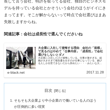
長して言う会社、特許を取ってる会社、独自のビジネスモ
デルを持っている会社とかそういう会社のほうがイイにき
まってます。そこが解からないって時点で会社選びはまあ
失敗しますからね。
関連記事：会社は成長性で選んでくださいね
大企業に入社して後悔する理由 会社の「規模」
で見るのはやめて「仕事内容」「成長性」で会社
選びをしないとダメ
大企業に入社したけど後悔している。仕事が激すぎる、組
織が大きすぎて報告書を出すのが仕事になっている、媚び
る人しか出世できないだから辞めたい・・・みたいな大企
業って「規模」が大きいだけで、そこまで安定性は無いも
のなんでよ。会社を選ぶときに「仕事内容」「成長性」を
見てないと本当に悲惨なことになります。大企業に入って
2017.11.28
e-black.net
後悔してるなら転職したほうが無難ですよ。
目次
そもそも大企業より中小企業ので働いている人のほう
が圧倒的に多い現実