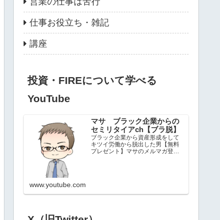
営業の仕事は苦行
仕事お役立ち・雑記
講座
投資・FIREについて学べる
YouTube
マサ ブラック企業からの
セミリタイアch【ブラ脱】
ブラック企業から資産形成をして
キツイ労働から脱出した男【無料
プレゼント】マサのメルマガ登録
時に受け取れるもの・ネット副業
で圧倒的有利に稼ぐ「仕組み化」
基礎講座・【YouTube】1か月で登
録人数1000人増やした動画作成方
www.youtube.com
法・ブラック企業か...
X（旧Twitter）