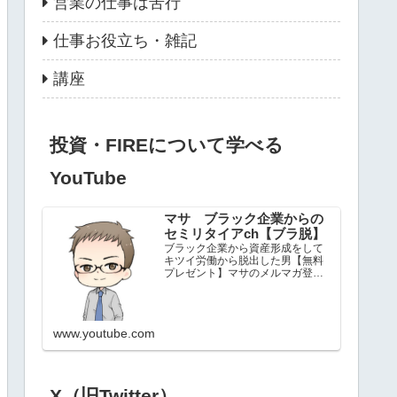
営業の仕事は苦行
仕事お役立ち・雑記
講座
投資・FIREについて学べる
YouTube
マサ ブラック企業からの
セミリタイアch【ブラ脱】
ブラック企業から資産形成をして
キツイ労働から脱出した男【無料
プレゼント】マサのメルマガ登録
時に受け取れるもの・ネット副業
で圧倒的有利に稼ぐ「仕組み化」
基礎講座・【YouTube】1か月で登
録人数1000人増やした動画作成方
www.youtube.com
法・ブラック企業か...
X（旧Twitter）